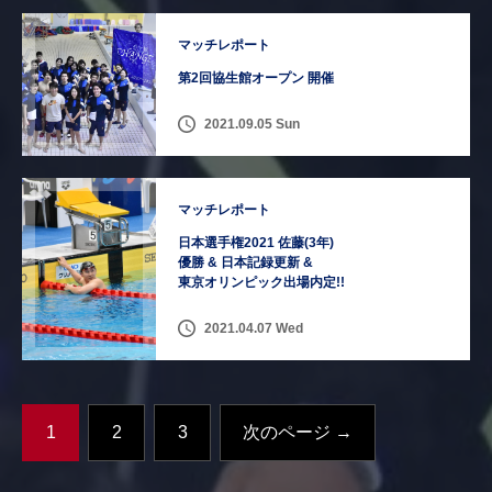
マッチレポート
第2回協生館オープン 開催
2021.09.05 Sun
マッチレポート
日本選手権2021 佐藤(3年)
優勝 & 日本記録更新 &
東京オリンピック出場内定!!
2021.04.07 Wed
1
2
3
次のページ →