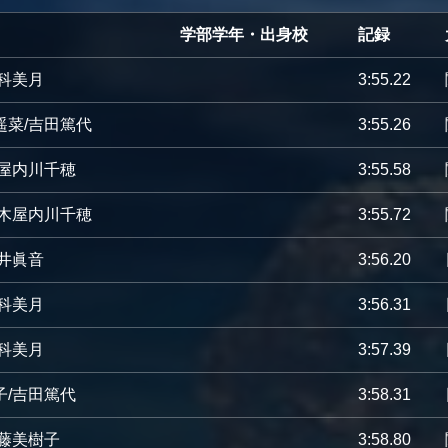
学部学年・出身校
記録
倉科美月
3:55.22
遥菜/吉田篤代
3:55.26
木屋内川千穂
3:55.58
/木屋内川千穂
3:55.72
妻井眞音
3:56.20
倉科美月
3:56.31
倉科美月
3:57.39
子/吉田篤代
3:58.31
伊藤美樹子
3:58.80