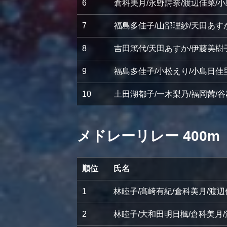
6
倉科美月/永野詩奈/渡辺佳菜/
7
福島多佳子/山部理紗/天田あす
8
吉田篤代/天田あすか/伊藤美樹
9
福島多佳子/小松えり/小島日佳
10
土田湖都子/一木梨乃/福岡茜/
メドレーリレー 400m
順位
氏名
1
林睦子/髙﨑有紀/倉科美月/渡辺
2
林睦子/大和田明日楓/倉科美月