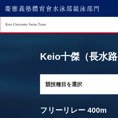
keio University Rugby Football Club
Keio十傑（長水
競技種目を選択
フリーリレー 400m