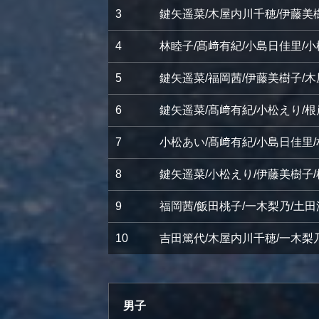
3
鍵矢遥菜/木屋内川千穂/伊藤美
4
林睦子/髙﨑有紀/小島日佳里/
5
鍵矢遥菜/福岡茜/伊藤美樹子/
6
鍵矢遥菜/髙﨑有紀/小松えり/
7
小松あい/髙﨑有紀/小島日佳里
8
鍵矢遥菜/小松えり/伊藤美樹子
9
福岡茜/飯田桃子/一木梨乃/土
10
吉田篤代/木屋内川千穂/一木梨
男子