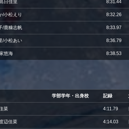
小島日佳里
8:31.44
か/小松えり
8:32.26
子/鹿糠志帆
8:33.97
里/小松あい
8:36.79
谷家悠海
8:38.53
学部学年・出身校
記録
佳菜
4:11.79
/渡辺佳菜
4:14.03