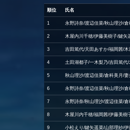
順位
氏名
1
永野詩奈/渡辺佳菜/秋山理沙/
2
木屋内川千穂/伊藤美樹子/鍵矢
3
吉田篤代/天田あすか/福岡茜/
4
土田湖都子/一木梨乃/吉田篤代
5
秋山理沙/渡辺佳菜/倉科美月/
6
永野詩奈/渡辺佳菜/秋山理沙/
7
永野詩奈/秋山理沙/渡辺佳菜/
8
木屋川内千穂/福岡茜/伊藤美樹
9
小松えり/鍵矢遥菜/山部理紗/