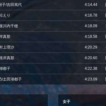
樹子/吉田篤代
4:14.44
小松えり
4:16.78
木屋川内千穂
4:18.09
根岸真那
4:18.58
/村上理沙
4:20.29
/根岸真那
4:20.60
田湖都子
4:22.38
乃/土田湖都子
4:23.09
女子