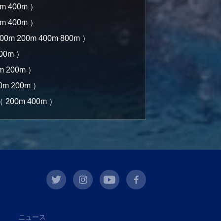
0m 400m ）
0m 400m ）
100m 200m 400m 800m ）
200m ）
m 200m ）
00m 200m ）
y（ 200m 400m ）
twitter
instagram
youtube
facebook
ニュース