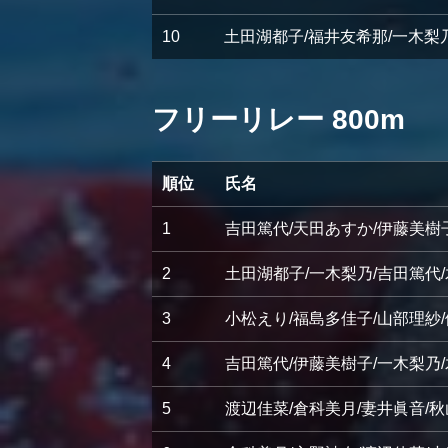
10
土田湖都子/福井友希那/一木梨
フリーリレー 800m
順位
氏名
1
吉田篤代/天田あすか/伊藤美樹
2
土田湖都子/一木梨乃/吉田篤代
3
小松えり/福島多佳子/山部理紗
4
吉田篤代/伊藤美樹子/一木梨乃
5
渡辺佳菜/倉科美月/妻井眞音/