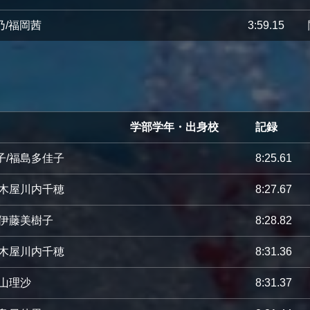
乃/福岡茜
3:59.15
学部学年・出身校
記録
子/福島多佳子
8:25.61
/木屋川内千穂
8:27.67
/伊藤美樹子
8:28.82
/木屋川内千穂
8:31.36
秋山理沙
8:31.37