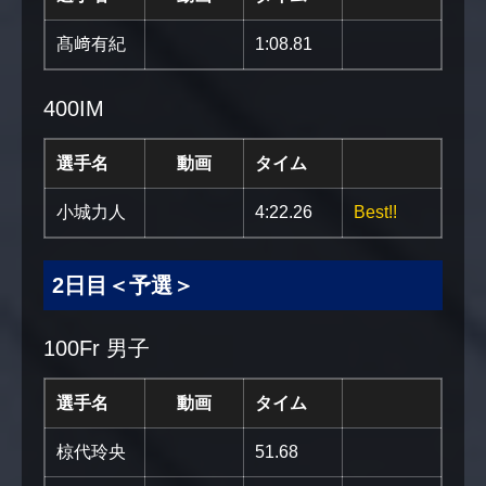
髙﨑有紀
1:08.81
400IM
選手名
動画
タイム
小城力人
4:22.26
Best!!
2日目＜予選＞
100Fr 男子
選手名
動画
タイム
椋代玲央
51.68