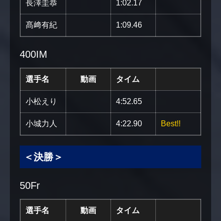
長澤圭恭
1:02.17
髙﨑有紀
1:09.46
400IM
選手名
動画
タイム
小松えり
4:52.65
小城力人
4:22.90
Best!!
＜決勝＞
50Fr
選手名
動画
タイム