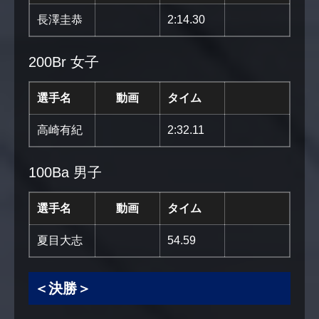
長澤圭恭
2:14.30
200Br 女子
選手名
動画
タイム
高崎有紀
2:32.11
100Ba 男子
選手名
動画
タイム
夏目大志
54.59
＜決勝＞