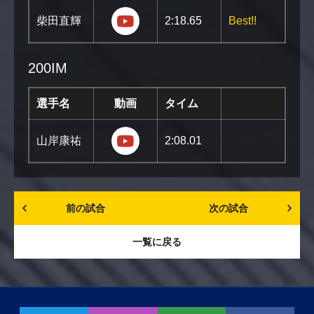
https://youtu.be/Mv0RVTQX8iw
柴田直輝
2:18.65
Best!!
200IM
選手名
動画
タイム
https://youtu.be/CnDSVqeB_CY?s
山岸康祐
2:08.01
前の試合
次の試合
一覧に戻る