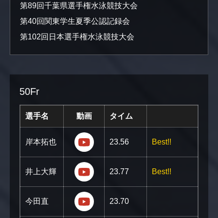
第89回千葉県選手権水泳競技大会
第40回関東学生夏季公認記録会
第102回日本選手権水泳競技大会
50Fr
選手名
動画
タイム
https://youtu.be/PHJUvrBM4_E
岸本拓也
23.56
Best!!
https://youtu.be/Aw4Z850Cz5w?s
井上大輝
23.77
Best!!
https://youtu.be/Skkw4O5YhCQ?si
今田直
23.70