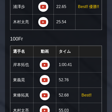
https://youtu.be/ShZ_r1ORbTE?si
浦澤歩
22.65
Best!! 優勝!!
https://youtu.be/Y-6LLGgdiks?si=
木村太亮
25.54
100Fr
選手名
動画
タイム
https://youtu.be/E96QLWMfFGM
岸本拓也
1:00.41
https://youtu.be/o0rf_s04QQ8?s
東義晃
52.76
https://youtu.be/jLOYF3lfZTI?si=c
東條拓真
52.68
Best!!
https://youtu.be/ZhQs_rgzj5M?si
木村太亮
55.03