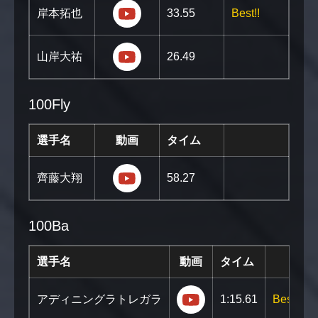
https://youtu.be/jhMRM7QPojk?
岸本拓也
33.55
Best!!
https://youtu.be/Dhn-6wJJE1Q?s
山岸大祐
26.49
100Fly
選手名
動画
タイム
https://youtu.be/vL86uGCGevM?s
齊藤大翔
58.27
100Ba
選手名
動画
タイム
https://youtu.be/Uz
アディニングラトレガラ
1:15.61
Best!!