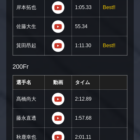
https://youtu.be/KF_A8M6xqgw
岸本拓也
1:05.33
Best!!
https://youtu.be/Zn_rlySOH6s?
佐藤大生
55.34
https://youtu.be/ACaBvQfjJq4?s
箕田昂起
1:11.30
Best!!
200Fr
選手名
動画
タイム
https://youtu.be/yGmwktJb4RM?
髙橋尚大
2:12.89
https://youtu.be/_7B0F7ipFjs?s
藤永直透
1:57.68
https://youtu.be/AlUMBYklBIU?
秋鹿幸也
2:01.11