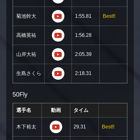
https://youtu.be/o5Qgd_-dkj8?s
菊池幹大
1:55.81
Best!!
https://youtu.be/ZpK-VprzIVI?si
高橋英祐
1:56.28
https://youtu.be/TNSmzyvXYTQ?s
山岸大祐
2:05.39
https://youtu.be/NeOkMqmo1Z4?s
生島さくら
2:18.31
50Fly
選手名
動画
タイム
https://youtu.be/-29Ac-G3ggU?si=
木下裕太
29.31
Best!!