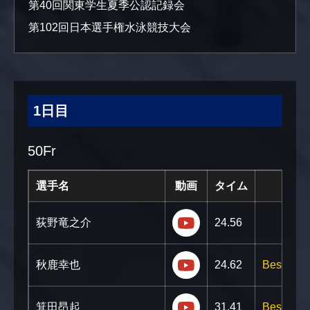
第40回関東学生夏季公認記録会
第102回日本選手権水泳競技大会
1日目
50Fr
選手名
動画
タイム
https://youtu.be/My
荻野竜之介
24.56
https://youtu.be/J3
秋鹿幸也
24.62
Best!!
https://youtu.be/_
箕田昂起
31.41
Best!!