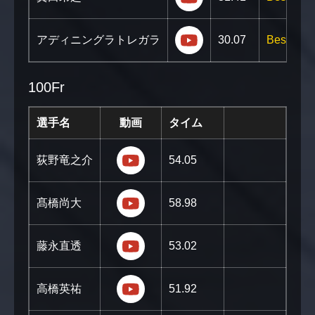
https://youtu.be/m0
アディニングラトレガラ
30.07
Best!!
100Fr
選手名
動画
タイム
https://youtu.be/l-DMdbGwQZs?
荻野竜之介
54.05
https://youtu.be/DUOBxHFWt3A
髙橋尚大
58.98
https://youtu.be/i7OM374e6SI?
藤永直透
53.02
https://youtu.be/29uiYPf7FV4?
高橋英祐
51.92