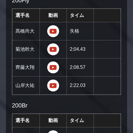
200Fly
選手名
動画
タイム
https://youtu.be/B2xC5r-apJM?si
髙橋尚大
失格
https://youtu.be/hN4ze1GjIpM?si=
菊池幹大
2:04.43
https://youtu.be/3Z6dlFCz9XQ?s
齊藤大翔
2:08.57
https://youtu.be/aofzE8X9bB8?s
山岸大祐
2:22.03
200Br
選手名
動画
タイム