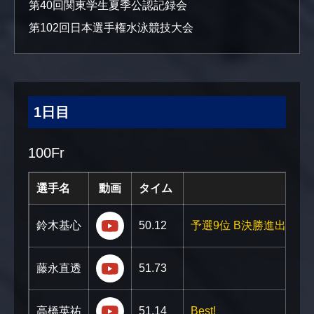
第40回関東学生夏季公認記録会
第102回日本選手権水泳競技大会
1日目
100Fr
選手名
動画
タイム
https://youtu.be/A-5dhMW0AWY?si=
鈴木基心
50.12
予選9位 B決勝進出!
https://youtu.be/NjaJ-d0JMU0?si=V
藤永直透
51.73
https://youtu.be/-YgjytQz-q4?si=aqp
高橋英祐
51.14
Best!