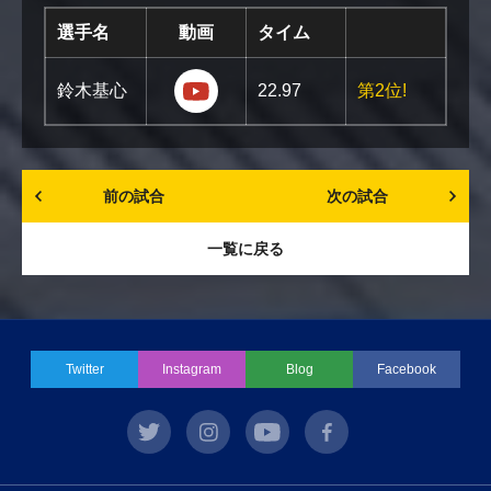
選手名
動画
タイム
https://youtu.be/b31nB47kzw8?s
鈴木基心
22.97
第2位!
前の試合
次の試合
一覧に戻る
Twitter
Instagram
Blog
Facebook
twitter
instagram
youtube
facebook