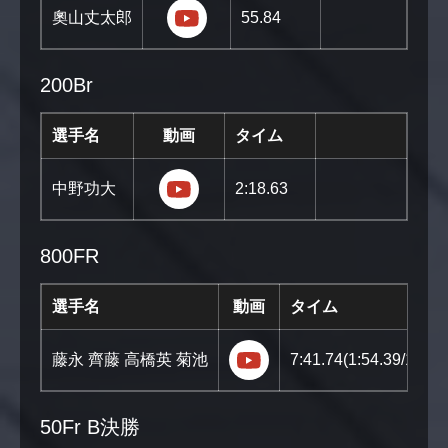
https://youtu.be/DQnqrHhaE3s?s
奧山丈太郎
55.84
200Br
選手名
動画
タイム
https://youtu.be/EXwLL1QN6q8?
中野功大
2:18.63
800FR
選手名
動画
タイム
https://youtu.be/vXxH
藤永 齊藤 高橋英 菊池
7:41.74(1:54.39/1:58.3
50Fr B決勝