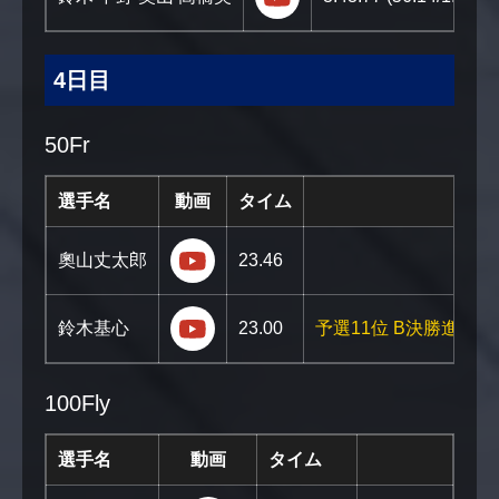
4日目
50Fr
選手名
動画
タイム
https://youtu.be/A5Xz7Kf1xRk?si=
奧山丈太郎
23.46
https://youtu.be/x3B3D5956gU?s
鈴木基心
23.00
予選11位 B決勝進出!
100Fly
選手名
動画
タイム