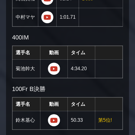
https://youtu.be/K6dprZ8PxSE?si=
中村マヤ
1:01.71
400IM
選手名
動画
タイム
https://youtu.be/eqw540O29qs?
菊池幹大
4:34.20
100Fr B決勝
選手名
動画
タイム
https://youtu.be/eGDikOy0CQU?s
鈴木基心
50.33
第5位!