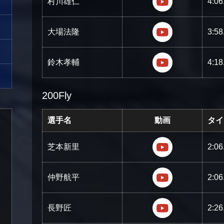
村川雄仁
4:06
https://youtu
大場法隆
3:58
https://yout
鈴木孝輔
4:18
200Fly
選手名
動画
タイ
https://youtu
芝本新里
2:06
https://youtu.
仲野航平
2:06
https://youtu
長野匠
2:26