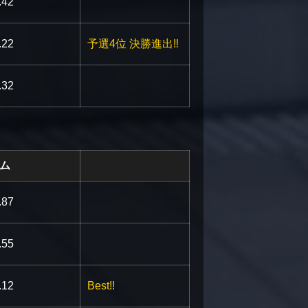
.42
.be/S2bMiHiGoCE
.22
予選4位 決勝進出‼︎
u.be/G78o-QwYBAw
.32
ム
.be/eicDYQaJHHA
.87
be/6fhutRFUl1E
.55
.be/gv75OBqOeLQ
.12
Best!!