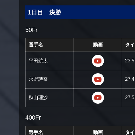
1日目 決勝
50Fr
選手名
動画
タイ
https://youtu
平田航太
23.5
https://youtu.
永野詩奈
27.4
https://youtu
秋山理沙
27.5
400Fr
選手名
動画
タイ