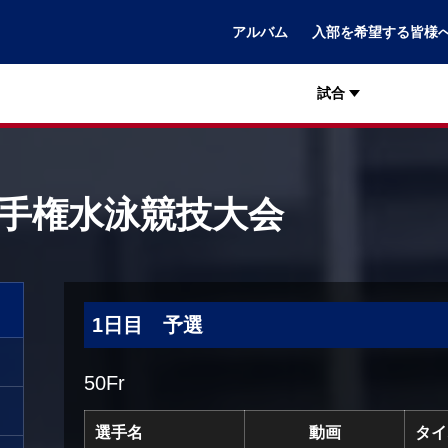
アルバム
入部を希望する皆様
試合
選手権水泳競技大会
1日目 予選
50Fr
選手名
動画
タイ