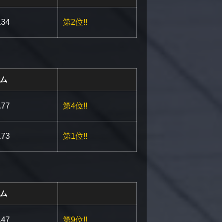
.be/hJgzFc3cLEU
.34
第2位!!
ム
be/Ahi43UrxFIQ
.77
第4位!!
.be/VK16RY27oTA
.73
第1位!!
ム
be/za65riRuZtE
.47
第9位!!