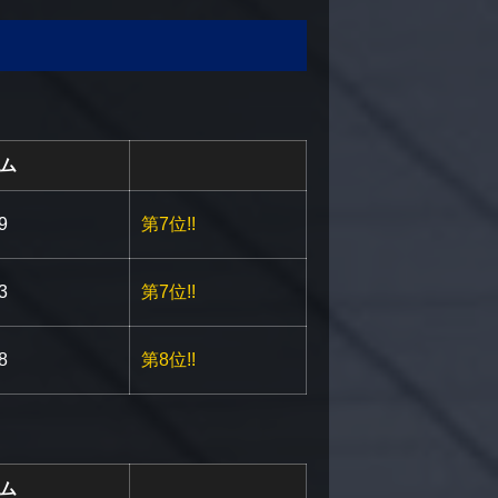
ム
.be/kOmTOJKelaE
9
第7位!!
be/riIDz_UamE0
3
第7位!!
.be/_xkSTHmaxFw
8
第8位!!
ム