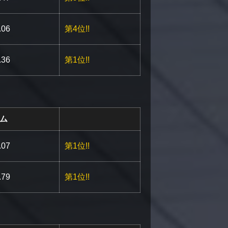
.be/S33BuNV0r_k
.06
第4位!!
be/ikzGbbZI1gU
.36
第1位!!
ム
.be/Eaq0N6socF4
.07
第1位!!
.be/NWFT9pMi0Qk
.79
第1位!!