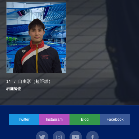
1年 /
自由形（短距離）
岩瀬智也
Twitter
Instagram
Blog
Facebook
twitter
instagram
youtube
facebook