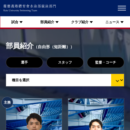
試合
部員紹介
クラブ紹介
ニュース
部員紹介
（自由形（短距離））
選手
スタッフ
監督・コーチ
主務