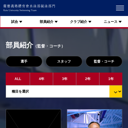
試合
部員紹介
クラブ紹介
ニュース
部員紹介
（監督・コーチ）
選手
スタッフ
監督・コーチ
ALL
4年
3年
2年
1年