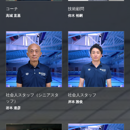
コーチ
技術顧問
高城 直基
仰木 裕嗣
社会人スタッフ（シニアスタ
社会人スタッフ
ッフ）
岸本 雅俊
岩本 達彦