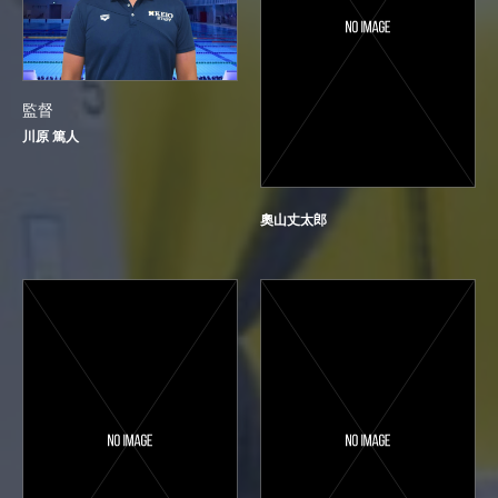
監督
川原 篤人
奧山丈太郎