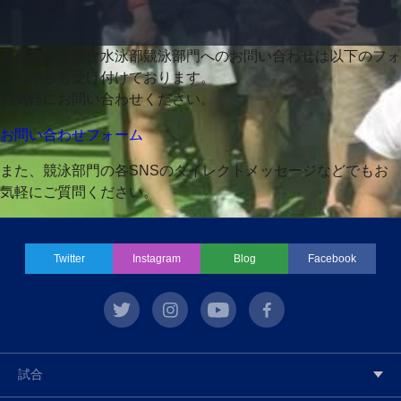
慶應義塾體育會水泳部競泳部門へのお問い合わせは以下のフォ
ームからも受け付けております。
お気軽にお問い合わせください。
お問い合わせフォーム
また、競泳部門の各SNSのダイレクトメッセージなどでもお
気軽にご質問ください。
Twitter
Instagram
Blog
Facebook
twitter
instagram
youtube
facebook
試合