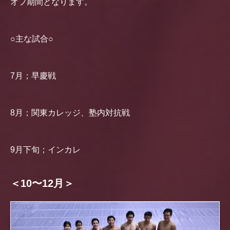
オフ期間となります。
○主な試合○
7月；早慶戦
8月；関東カレッジ、塾内対抗戦
9月下旬；インカレ
＜10〜12月＞