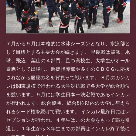
７月から９月は本格的に水泳シーズンとなり、水泳部と
して目標とする主要大会が続きます。 早慶戦は競泳、水
球、飛込、葉山の４部門、且つ高校生、大学生がオール
慶應として出場し、應援指導部や多くのＯＢＯＧに応援
されながら慶應の名を背負って戦います。 ８月のカンカ
レは関東規模で行われる大学対抗戦で各大学が総合順位
を競います。９月には学生日本一決定戦であるインカレ
が行われます。総合優勝、総合8位以内の大学に与えら
れるシード権を懸けて戦います。 インカレ最終日にはレ
セプションが行われ、４年生はこの大会をもって部を引
退し、１年生から３年生までの部員はインカレ終了後に