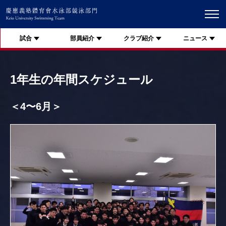
試合
部員紹介
クラブ紹介
ニュース
1年生の年間スケジュール
＜4〜6月＞