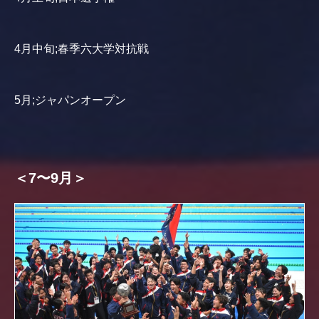
4月中旬;春季六大学対抗戦
5月;ジャパンオープン
＜7〜9月＞