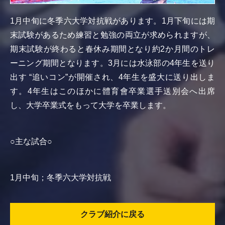
1月中旬に冬季六大学対抗戦があります。1月下旬には期
末試験があるため練習と勉強の両立が求められますが、
期末試験が終わると春休み期間となり約2か月間のトレ
ーニング期間となります。3月には水泳部の4年生を送り
出す “追いコン”が開催され、4年生を盛大に送り出しま
す。4年生はこのほかに體育會卒業選手送別会へ出席
し、大学卒業式をもって大学を卒業します。
○主な試合○
1月中旬；冬季六大学対抗戦
クラブ紹介に戻る